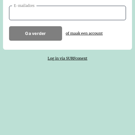
E-mailadres
Ga verder
of maak een account
Log in via SURFconext