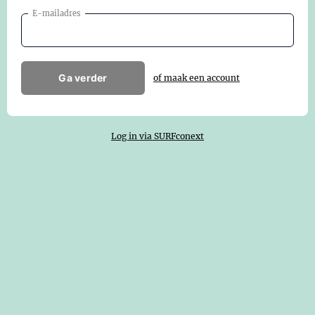
E-mailadres
Ga verder
of maak een account
Log in via SURFconext