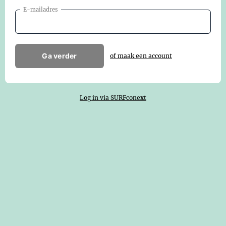
E-mailadres
Ga verder
of maak een account
Log in via SURFconext