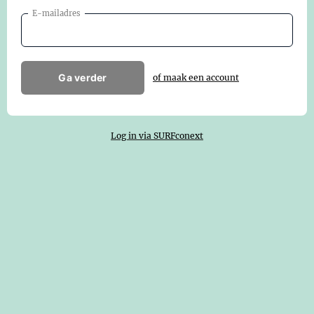
E-mailadres
Ga verder
of maak een account
Log in via SURFconext