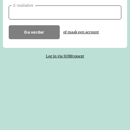
E-mailadres
Ga verder
of maak een account
Log in via SURFconext