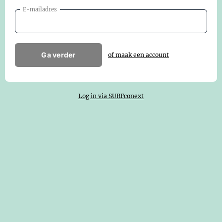
E-mailadres
Ga verder
of maak een account
Log in via SURFconext