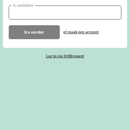
E-mailadres
Ga verder
of maak een account
Log in via SURFconext