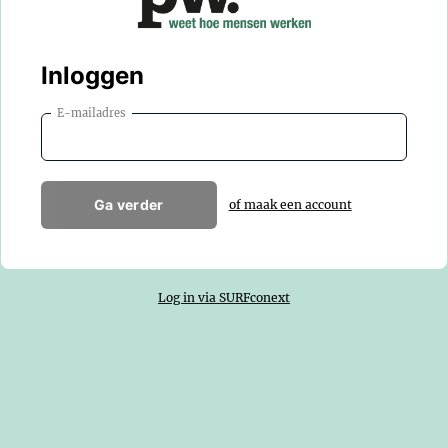
Inloggen
E-mailadres
Ga verder
of maak een account
Log in via SURFconext