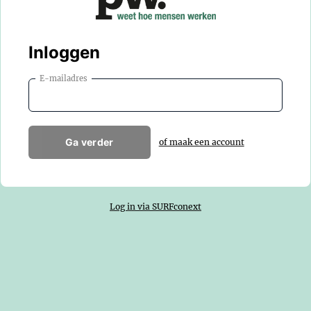
Inloggen
E-mailadres
Ga verder
of maak een account
Log in via SURFconext