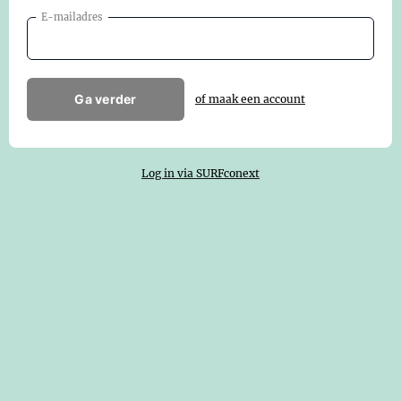
E-mailadres
Ga verder
of maak een account
Log in via SURFconext