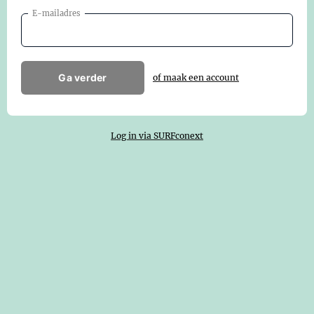
E-mailadres
Ga verder
of maak een account
Log in via SURFconext