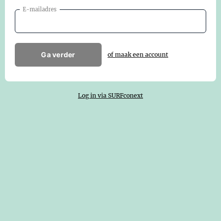
E-mailadres
Ga verder
of maak een account
Log in via SURFconext