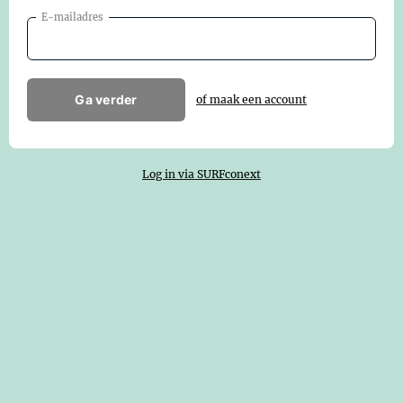
E-mailadres
Ga verder
of maak een account
Log in via SURFconext