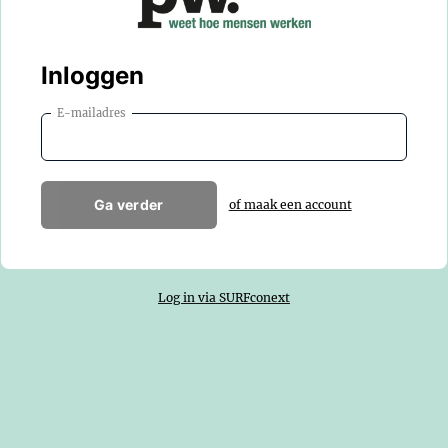
Inloggen
E-mailadres
Ga verder
of maak een account
Log in via SURFconext