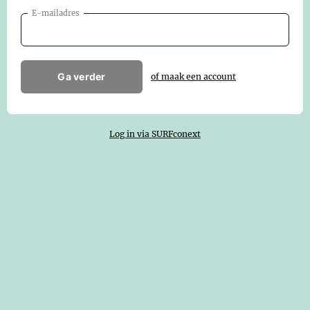
E-mailadres
Ga verder
of maak een account
Log in via SURFconext