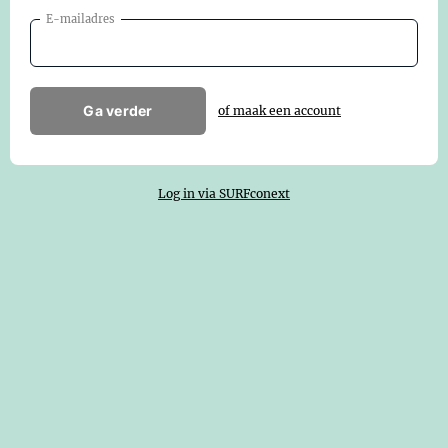
E-mailadres
Ga verder
of maak een account
Log in via SURFconext