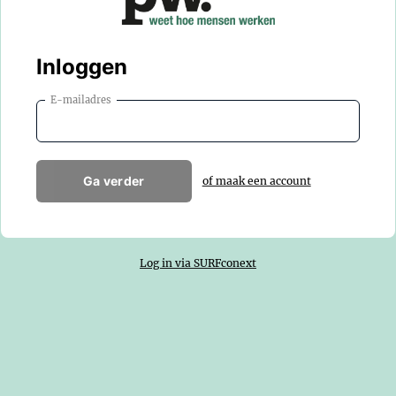
Inloggen
E-mailadres
Ga verder
of maak een account
Log in via SURFconext