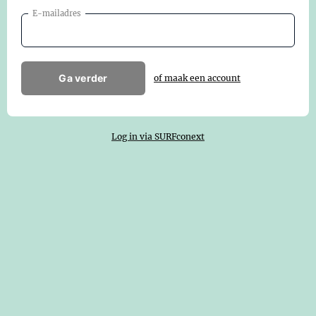
E-mailadres
Ga verder
of maak een account
Log in via SURFconext