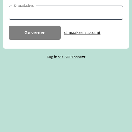
E-mailadres
Ga verder
of maak een account
Log in via SURFconext