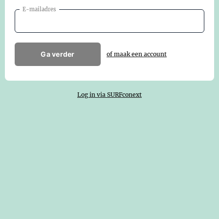
E-mailadres
Ga verder
of maak een account
Log in via SURFconext