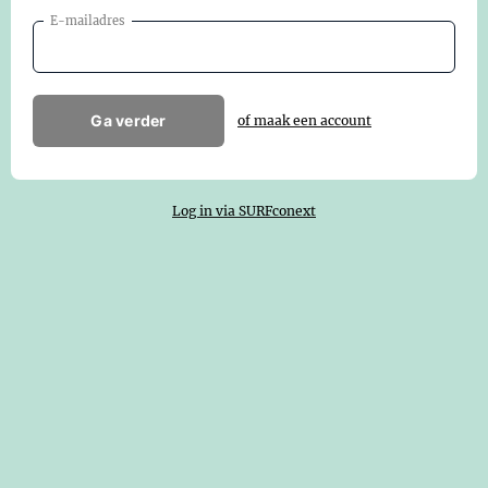
E-mailadres
Ga verder
of maak een account
Log in via SURFconext