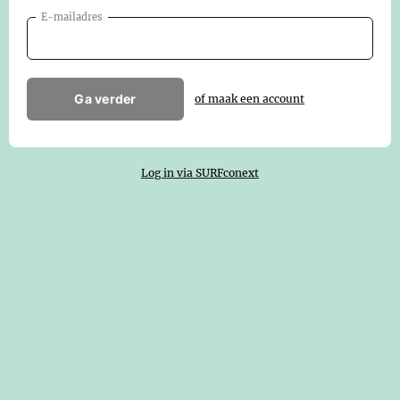
E-mailadres
Ga verder
of maak een account
Log in via SURFconext