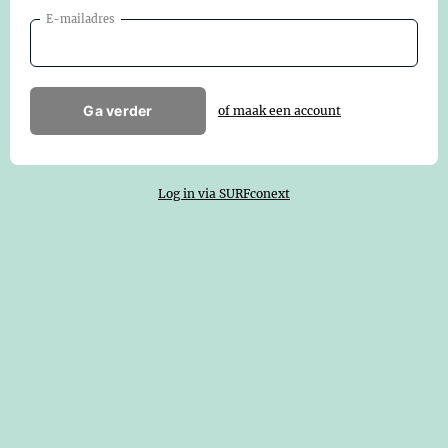
E-mailadres
Ga verder
of maak een account
Log in via SURFconext