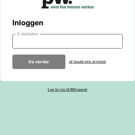
Inloggen
E-mailadres
Ga verder
of maak een account
Log in via SURFconext