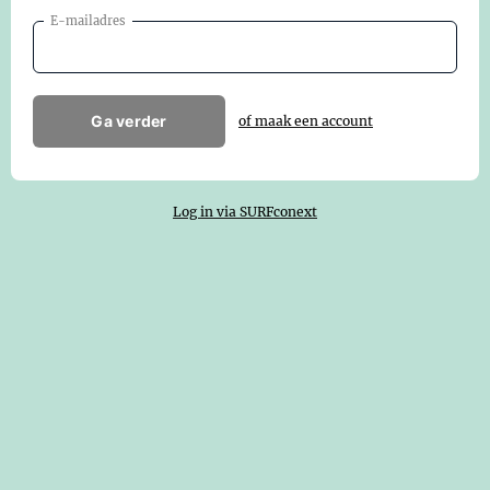
E-mailadres
Ga verder
of maak een account
Log in via SURFconext