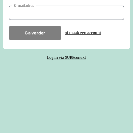
E-mailadres
Ga verder
of maak een account
Log in via SURFconext