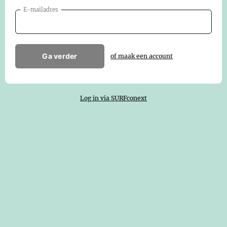
E-mailadres
Ga verder
of maak een account
Log in via SURFconext