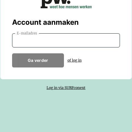
Account aanmaken
E-mailadres
Ga verder
of log in
Log in via SURFconext