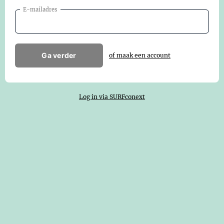
E-mailadres
Ga verder
of maak een account
Log in via SURFconext