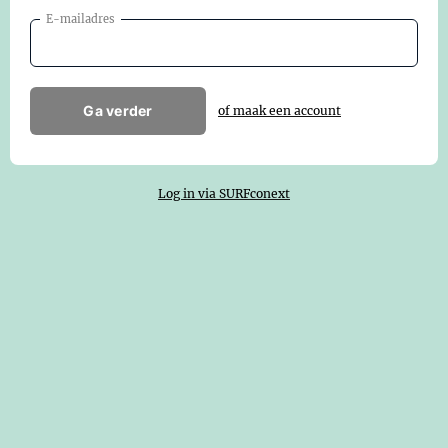
E-mailadres
Ga verder
of maak een account
Log in via SURFconext