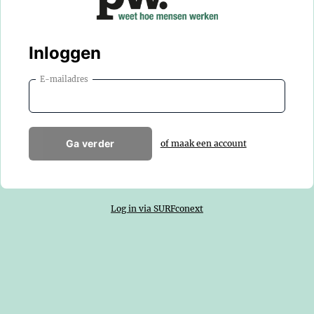
Inloggen
E-mailadres
Ga verder
of maak een account
Log in via SURFconext