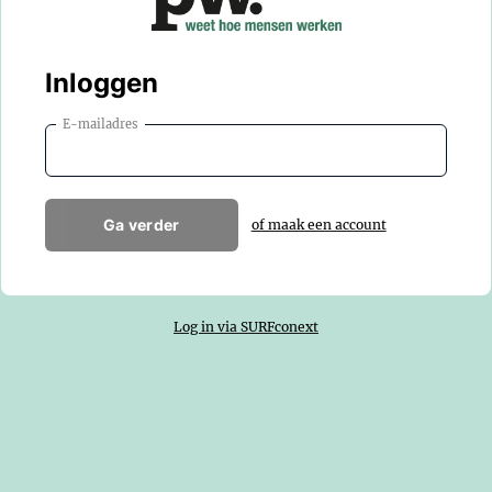
Inloggen
E-mailadres
Ga verder
of maak een account
Log in via SURFconext