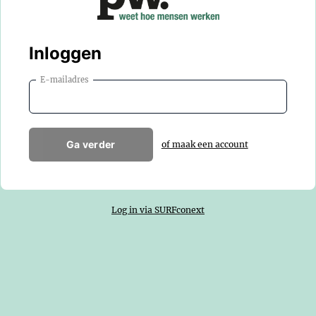
Inloggen
E-mailadres
Ga verder
of maak een account
Log in via SURFconext