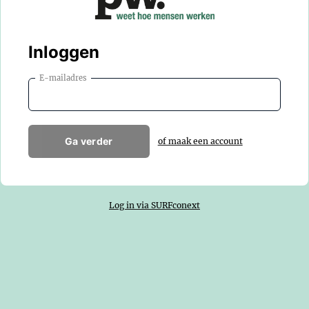
Inloggen
E-mailadres
Ga verder
of maak een account
Log in via SURFconext