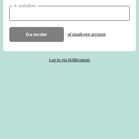
E-mailadres
Ga verder
of maak een account
Log in via SURFconext