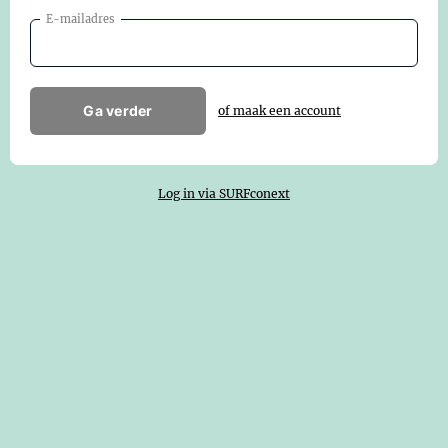
E-mailadres
Ga verder
of maak een account
Log in via SURFconext