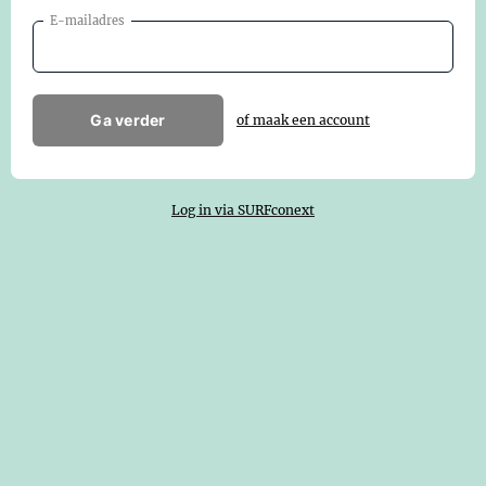
E-mailadres
Ga verder
of maak een account
Log in via SURFconext