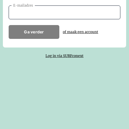
E-mailadres
Ga verder
of maak een account
Log in via SURFconext