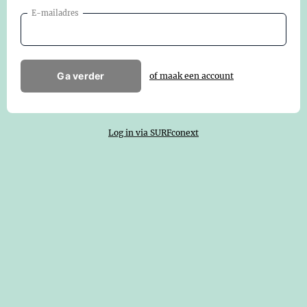
E-mailadres
Ga verder
of maak een account
Log in via SURFconext