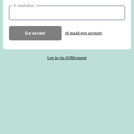
E-mailadres
Ga verder
of maak een account
Log in via SURFconext