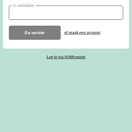
E-mailadres
Ga verder
of maak een account
Log in via SURFconext