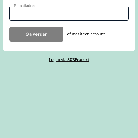
E-mailadres
Ga verder
of maak een account
Log in via SURFconext