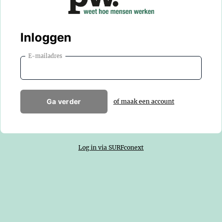
Inloggen
E-mailadres
Ga verder
of maak een account
Log in via SURFconext