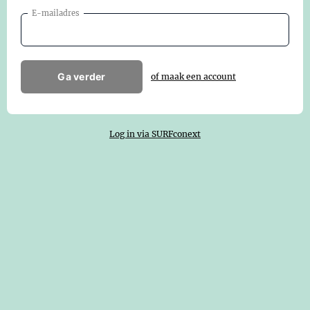
E-mailadres
Ga verder
of maak een account
Log in via SURFconext