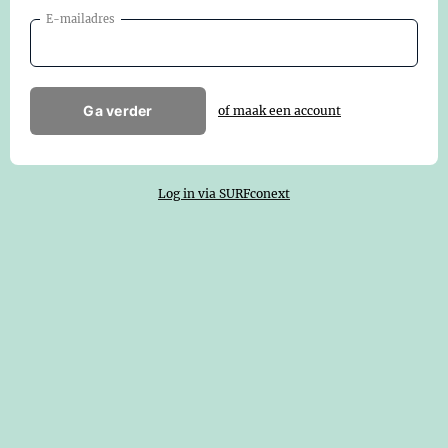
E-mailadres
Ga verder
of maak een account
Log in via SURFconext