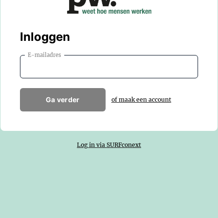
Inloggen
E-mailadres
Ga verder
of maak een account
Log in via SURFconext