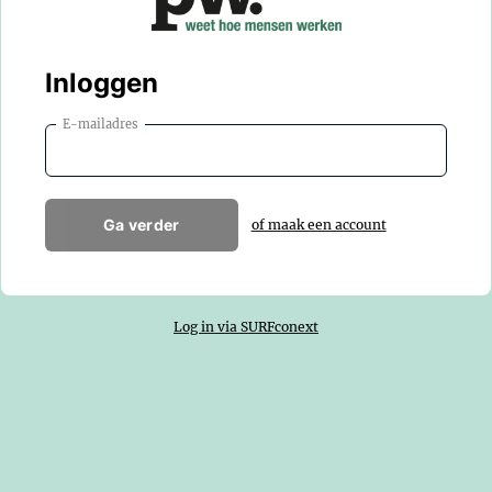
Inloggen
E-mailadres
Ga verder
of maak een account
Log in via SURFconext