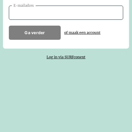
E-mailadres
Ga verder
of maak een account
Log in via SURFconext