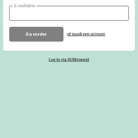
E-mailadres
Ga verder
of maak een account
Log in via SURFconext