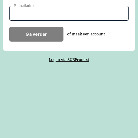
E-mailadres
Ga verder
of maak een account
Log in via SURFconext